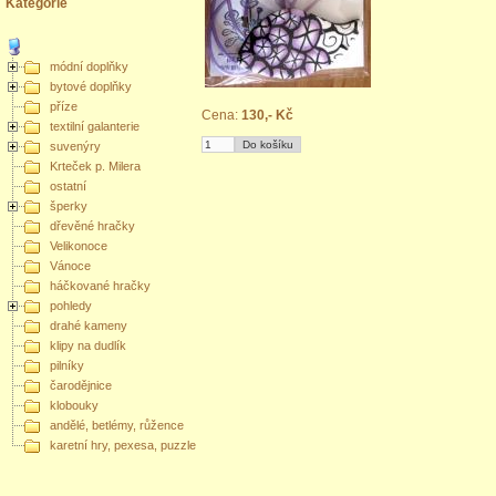
Kategorie
módní doplňky
bytové doplňky
příze
Cena:
130,- Kč
textilní galanterie
suvenýry
Krteček p. Milera
ostatní
šperky
dřevěné hračky
Velikonoce
Vánoce
háčkované hračky
pohledy
drahé kameny
klipy na dudlík
pilníky
čarodějnice
klobouky
andělé, betlémy, růžence
karetní hry, pexesa, puzzle