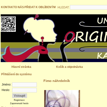
KONTAKT
O NÁS
PŘIDAT K OBLÍBENÝM
HLEDAT:
Hlavní stránka
Košík a objednávka
Přihlášení do systému
Fimo náhrdelník
Jméno:
Heslo:
Registrace
Zapomenuté heslo