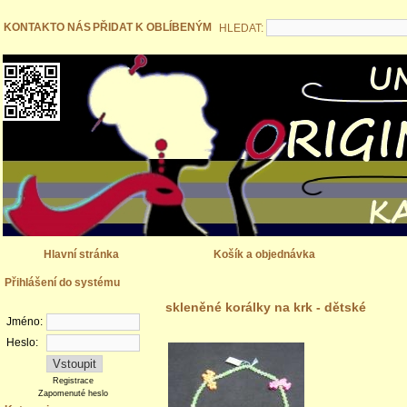
KONTAKT
O NÁS
PŘIDAT K OBLÍBENÝM
HLEDAT:
Hlavní stránka
Košík a objednávka
Přihlášení do systému
skleněné korálky na krk - dětské
Jméno:
Heslo:
Registrace
Zapomenuté heslo