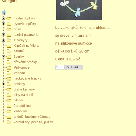
Kategorie
módní doplňky
bytové doplňky
barva korálků: zelená, průhledná
příze
textilní galanterie
se dřevěnými žirafami
suvenýry
na silikonové gumičce
Krteček p. Milera
ostatní
délka korálků: 20 cm
šperky
Cena:
130,- Kč
dřevěné hračky
Velikonoce
Vánoce
háčkované hračky
pohledy
drahé kameny
klipy na dudlík
pilníky
čarodějnice
klobouky
andělé, betlémy, růžence
karetní hry, pexesa, puzzle