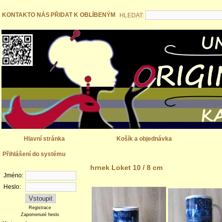
KONTAKT
O NÁS
PŘIDAT K OBLÍBENÝM
HLEDAT:
Hlavní stránka
Košík a objednávka
Přihlášení do systému
hrnek Loket 10 / 8 cm
Jméno:
Heslo:
Registrace
Zapomenuté heslo