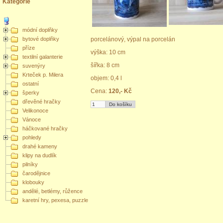
Kategorie
módní doplňky
bytové doplňky
porcelánový, výpal na porcelán
příze
výška: 10 cm
textilní galanterie
šířka: 8 cm
suvenýry
Krteček p. Milera
objem: 0,4 l
ostatní
Cena:
120,- Kč
šperky
dřevěné hračky
Velikonoce
Vánoce
háčkované hračky
pohledy
drahé kameny
klipy na dudlík
pilníky
čarodějnice
klobouky
andělé, betlémy, růžence
karetní hry, pexesa, puzzle