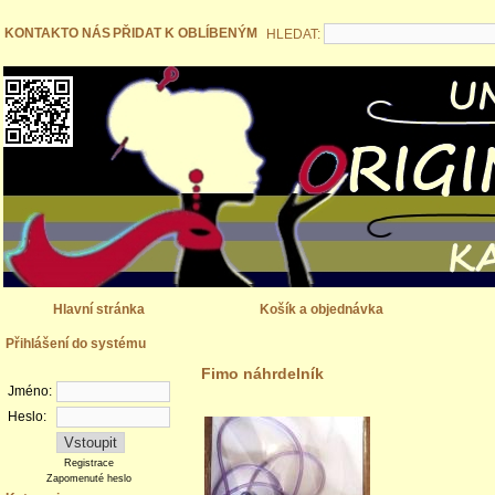
KONTAKT
O NÁS
PŘIDAT K OBLÍBENÝM
HLEDAT:
Hlavní stránka
Košík a objednávka
Přihlášení do systému
Fimo náhrdelník
Jméno:
Heslo:
Registrace
Zapomenuté heslo