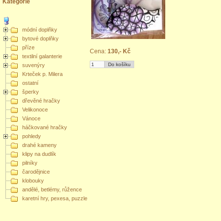
Kategorie
módní doplňky
bytové doplňky
příze
Cena:
130,- Kč
textilní galanterie
suvenýry
Krteček p. Milera
ostatní
šperky
dřevěné hračky
Velikonoce
Vánoce
háčkované hračky
pohledy
drahé kameny
klipy na dudlík
pilníky
čarodějnice
klobouky
andělé, betlémy, růžence
karetní hry, pexesa, puzzle